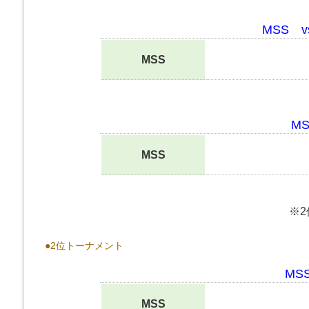
MSS 
MSS
M
MSS
※
●2位トーナメント
MS
MSS