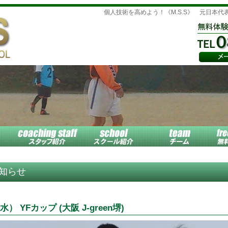
個人技術を高めよう！《M.S.S》 元日本代
知らせ
） YFカップ (大阪 J-green堺)