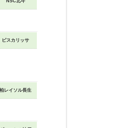
NSC北斗
ピスカリッサ
柏レイソル長生